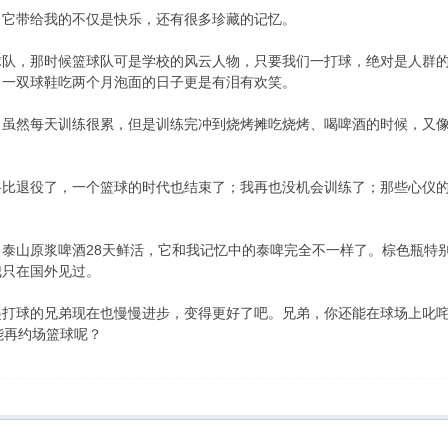
带给我的不仅是快乐，还有很多珍藏的记忆。
，那时候篮球队可是学校的风云人物，只要我们一打球，绝对是人群的
了一双球鞋吃两个月泡面的日子更是有泪有欢笑。
然每天训练很累，但是训练完冲到烧烤摊吃烧烤、喝啤酒的时候，又像
退役了，一个篮球的时代也结束了；我再也没机会训练了；那些心仪的
山原浆啤酒28天鲜活，它和我记忆中的泰啤完全不一样了。棕色瓶特别
我只在国外见过。
球的兄弟现在也慢慢进步，变得更好了吧。兄弟，你还能在球场上叱咤风
能再约场篮球呢？