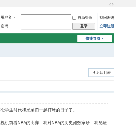
切
换
用户名
自动登录
找回密码
到
宽
密码
立即注册
登录
版
快捷导航
返回列表
念学生时代和兄弟们一起打球的日子了。
机前看NBA的比赛；我对NBA的历史如数家珍；我见证