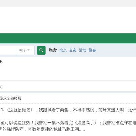
热搜:
北京
交友
活动
聚会
帖子
搜
吧
索
]
显示全部楼层
《这就是灌篮》，我跟风看了两集，不得不感慨，篮球真迷人啊！太怀
可以说是狂热！我曾经一集不落看完《灌篮高手》；我曾经准点守在电视
的强悍防守，奇数年定律的稳健马刺王朝.....