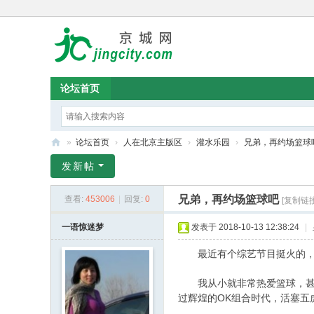
论坛首页
»
论坛首页
›
人在北京主版区
›
灌水乐园
›
兄弟，再约场篮球
京
发新帖
城
兄弟，再约场篮球吧
查看:
453006
|
回复:
0
[复制链接
论
坛
一语惊迷梦
发表于 2018-10-13 12:38:24
|
最近有个综艺节目挺火的，叫
我从小就非常热爱篮球，甚至
过辉煌的OK组合时代，活塞五虎