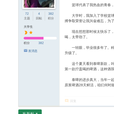
篮球代表了我热血的青春，它
72
4
382
大学时，我加入了学校篮球队
主题
回帖
积分
搏争取荣誉让我兴奋难忘，为
大学生
现在想想那时候太快乐了，虽
喝，太带劲了。
积分
382
一转眼，毕业很多年了。科比
发消息
升级了。
这个夏天看到泰啤新款，叫泰
第一款拧盖喝的啤酒，这种酒
泰啤的进步真大，当年一起打
原浆啤酒28天鲜活，咱们何时
回复
发新帖