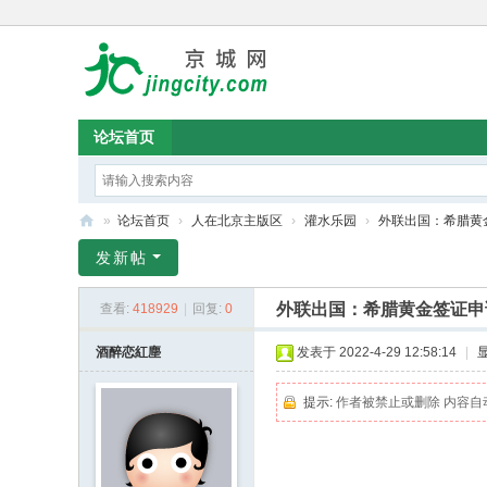
论坛首页
»
论坛首页
›
人在北京主版区
›
灌水乐园
›
外联出国：希腊黄金
京
发新帖
城
外联出国：希腊黄金签证申
查看:
418929
|
回复:
0
论
坛
酒醉恋紅塵
发表于 2022-4-29 12:58:14
|
提示:
作者被禁止或删除 内容自