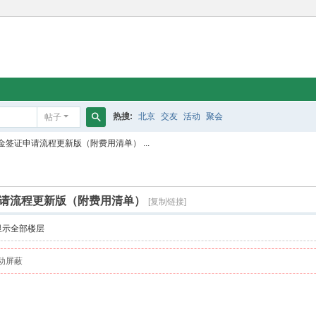
热搜:
北京
交友
活动
聚会
帖子
搜
签证申请流程更新版（附费用清单） ...
索
请流程更新版（附费用清单）
[复制链接]
显示全部楼层
动屏蔽