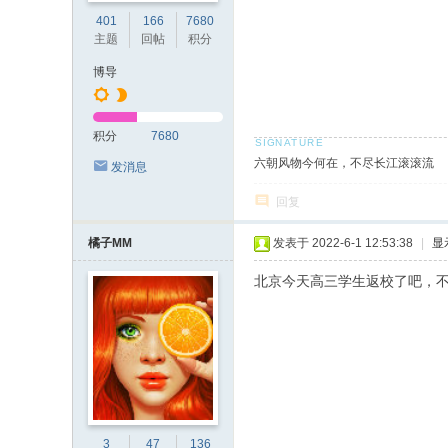
401
166
7680
主题
回帖
积分
博导
积分
7680
六朝风物今何在，不尽长江滚滚流
发消息
回复
橘子MM
发表于 2022-6-1 12:53:38
|
显
北京今天高三学生返校了吧，
3
47
136