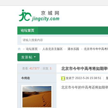
论坛首页
»
论坛首页
›
人在北京主版区
›
灌水乐园
›
北京市今年中高考
京
发新帖
城
北京市今年中高考将如期举
查看:
417377
|
回复:
1
论
坛
今何在
发表于 2022-5-26 15:38:51
|
北京市今年的中高考还将如期