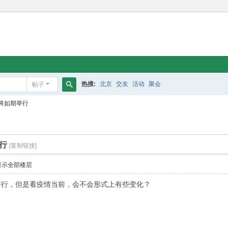
热搜:
北京
交友
活动
聚会
帖子
搜
将如期举行
索
行
[复制链接]
显示全部楼层
举行，但是看疫情当前，会不会形式上有些变化？