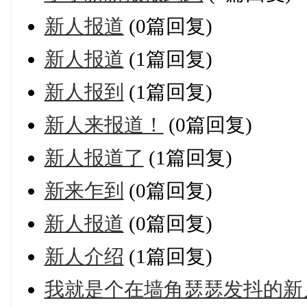
新人报道
(0篇回复)
新人报道
(1篇回复)
新人报到
(1篇回复)
新人来报道！
(0篇回复)
新人报道了
(1篇回复)
新来乍到
(0篇回复)
新人报道
(0篇回复)
新人介绍
(1篇回复)
我就是个在墙角瑟瑟发抖的新