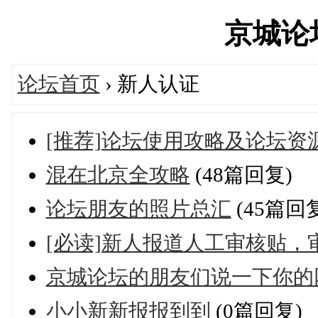
京城论坛'
论坛首页
› 新人认证
[推荐]论坛使用攻略及论坛资
混在北京全攻略
(48篇回复)
论坛朋友的照片总汇
(45篇回
[必读]新人报道人工审核贴，
京城论坛的朋友们说一下你的
小小新新报报到到
(0篇回复)