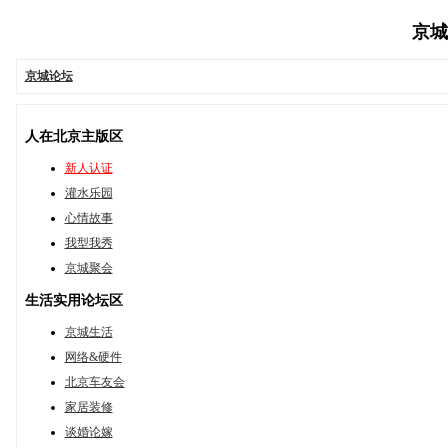
京城论
京城论坛
人在北京主版区
新人认证
灌水乐园
心情故事
我型我秀
京城聚会
生活实用论坛区
京城生活
网络&硬件
北京车友会
家居装修
谈婚论嫁