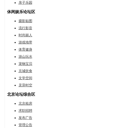
亲子乐园
休闲娱乐论坛区
摄影贴图
流行影音
时尚丽人
游戏地带
体育健身
游山玩水
宠物宝贝
京城饮食
文学空间
灵异时空
北京论坛综合区
北京租房
求职招聘
发布广告
管理公告