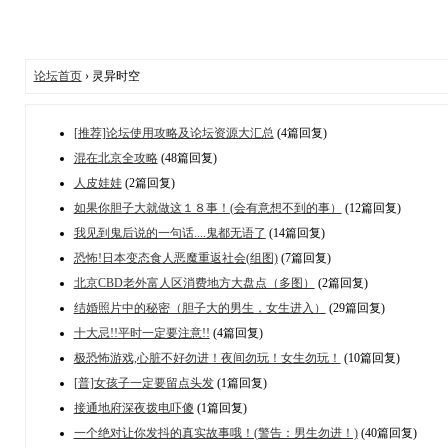
论坛首页
› 灵异时空
[推荐]论坛使用攻略及论坛资源大汇总
(4篇回复)
混在北京全攻略
(48篇回复)
人皮娃娃
(2篇回复)
如果你胆子大就做这１８事！(会有意想不到的事）
(12篇回复)
我见到鬼后说的一句话....鬼都无语了
(14篇回复)
恐怖!日本变态食人恶魔重返社会(组图)
(7篇回复)
北京CBD老外富人区消费地方大盘点（多图）
(2篇回复)
结婚照片中的秘密（胆子大的男生，女生进入）
(29篇回复)
十大忌!!平时一定要注意!!
(4篇回复)
极恐怖游戏,心脏不好勿进！夜间勿玩！女生勿玩！
(10篇回复)
[普]女孩子一定要留点头发
(1篇回复)
接通地府深夜拨电吓傻
(1篇回复)
一个绝对让你发抖的真实故事哦！(警告：男生勿进！)
(40篇回复)