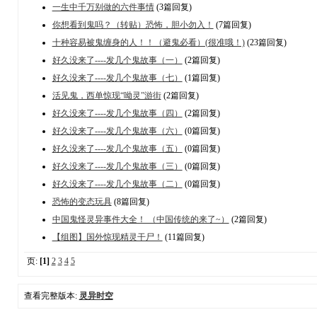
一生中千万别做的六件事情
(3篇回复)
你想看到鬼吗？（转贴）恐怖，胆小勿入！
(7篇回复)
十种容易被鬼缠身的人！！（避鬼必看）(很准哦！)
(23篇回复)
好久没来了----发几个鬼故事（一）
(2篇回复)
好久没来了----发几个鬼故事（七）
(1篇回复)
活见鬼，西单惊现“呦灵”游街
(2篇回复)
好久没来了----发几个鬼故事（四）
(2篇回复)
好久没来了----发几个鬼故事（六）
(0篇回复)
好久没来了----发几个鬼故事（五）
(0篇回复)
好久没来了----发几个鬼故事（三）
(0篇回复)
好久没来了----发几个鬼故事（二）
(0篇回复)
恐怖的变态玩具
(8篇回复)
中国鬼怪灵异事件大全！ （中国传统的来了~）
(2篇回复)
【组图】国外惊现精灵干尸！
(11篇回复)
页:
[1]
2
3
4
5
查看完整版本:
灵异时空