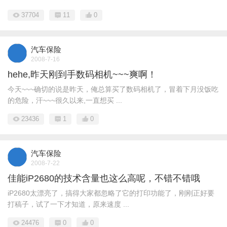
37704
11
0
汽车保险
2008-7-16
hehe,昨天刚到手数码相机~~~爽啊！
今天~~~确切的说是昨天，俺总算买了数码相机了，冒着下月没饭吃
的危险，汗~~~很久以来,一直想买 ...
23436
1
0
汽车保险
2008-7-22
佳能iP2680的技术含量也这么高呢，不错不错哦
iP2680太漂亮了，搞得大家都忽略了它的打印功能了，刚刚正好要
打稿子，试了一下才知道，原来速度 ...
24476
0
0