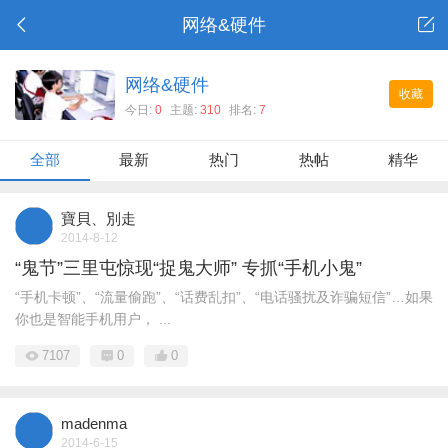
网络&硬件
网络&硬件
收藏
今日:
0
主题:
310
排名:
7
全部
最新
热门
热帖
精华
寶貝、別走
2014-8-12
“鬼节”三里屯惊现“捉鬼大师” 专抓“手机小鬼”
“手机卡顿”、“流量偷跑”、“话费乱扣”、“电话骚扰及诈骗短信”…如果
你也是智能手机用户， ...
7107
0
0
madenma
2014-6-15