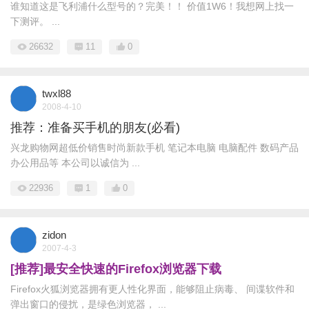
谁知道这是飞利浦什么型号的？完美！！ 价值1W6！我想网上找一
下测评。 ...
26632
11
0
twxl88
2008-4-10
推荐：准备买手机的朋友(必看)
兴龙购物网超低价销售时尚新款手机 笔记本电脑 电脑配件 数码产品
办公用品等 本公司以诚信为 ...
22936
1
0
zidon
2007-4-3
[推荐]最安全快速的Firefox浏览器下载
Firefox火狐浏览器拥有更人性化界面，能够阻止病毒、 间谍软件和
弹出窗口的侵扰，是绿色浏览器， ...