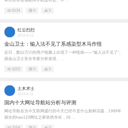
举办世界首场夜间手机发布会。不 ...
8134
0
0
红尘烈烈
2010-4-12
金山卫士：输入法不见了系感染型木马作怪
近日，数以万计的用户电脑上出现了一种怪病——“输入法不见了”。
据金山卫士安全专家分析发现， ...
4203
0
0
土木术士
2010-4-11
国内十大网址导航站分析与评测
网址导航在当今互联网盛行的今天已经不是什么新鲜话题，1999年
诞生的hao123网址之家依然存在，26 ...
3259
0
0