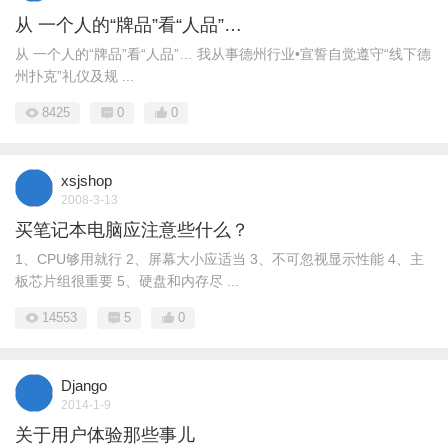
从 一个人的“牌品”看“人品”…
从 一个人的“牌品”看“人品”… 我从事德州行业•宣誓自觉遵守“线下德
州扑克”礼仪及规 ...
8425
0
0
xsjshop
2008-3-13
买笔记本电脑应注意些什么？
1、CPU够用就行 2、屏幕大小应适当 3、不可忽视显示性能 4、主
板芯片组很重要 5、硬盘和内存尽 ...
14553
5
0
Django
2014-1-9
关于用户体验那些事儿