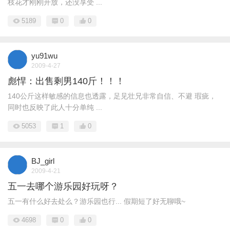
枝花才刚刚开放，还没享受 ...
5189
0
0
yu91wu
2009-4-27
彪悍：出售剩男140斤！！！
140公斤这样敏感的信息也透露，足见壮兄非常自信、不避 瑕疵，
同时也反映了此人十分单纯 ...
5053
1
0
BJ_girl
2009-4-21
五一去哪个游乐园好玩呀？
五一有什么好去处么？游乐园也行... 假期短了好无聊哦~
4698
0
0