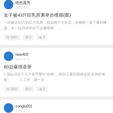
绝色晨芳
2009-4-15
女子被43斤巨乳所累举步维艰(图)
一对重达43斤的巨大乳房，犹如两个大冬瓜，从胸前一直下垂到膝
盖，令一位28岁的女子步履维艰。 ...
5065
0
0
new409
2009-4-15
80后爆强语录
1.我以后生个儿子名字要叫“好帅”，那别人看到我就会说’好帅的爸
爸“。 2.工作，退一步 ...
4561
0
0
zonglu001
2009-4-11