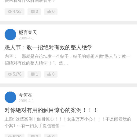
快来看看什么解酒最管用？
4723
0
0
栀言春天
2009-4-1
愚人节：教一招绝对有效的整人绝学
内容： 那就是在论坛发一个帖子，帖子的标题叫做“愚人节：教一
招绝对有效的整人绝学 ！”。然 ...
5176
1
0
今何在
2009-4-1
对你绝对有用的触目惊心的案例！！！
主题: 这些案例！触目惊心！！！女生万万小心！！！不是闹着玩的
个案1： 有一妇女手提包被偷 ...
5139
0
0