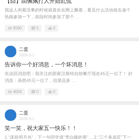
【囧】由佩佩打人开始乱侃
我这人闲着没事的时候就喜欢在网上飘着，看见什么活动就去凑个
热闹参加一下，前段时间参加了那个 ...
8590
5
0
二蛋
2009-5-1
告诉你一个好消息，一个坏消息！
先说回消息吧：我关注的那家汉斯特自助餐厅现在45元一位了！ 好
消息：虽然45元一位了，但菜品多 ...
4604
0
0
二蛋
2009-5-1
笑一笑，祝大家五一快乐！！
1.“床前明月光”，下一句同学填“李白睡的香”… 2.“三个臭皮匠”下一