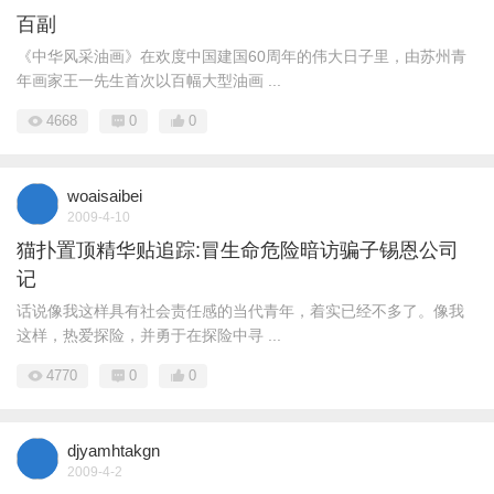
百副
《中华风采油画》在欢度中国建国60周年的伟大日子里，由苏州青
年画家王一先生首次以百幅大型油画 ...
4668
0
0
woaisaibei
2009-4-10
猫扑置顶精华贴追踪:冒生命危险暗访骗子锡恩公司
记
话说像我这样具有社会责任感的当代青年，着实已经不多了。像我
这样，热爱探险，并勇于在探险中寻 ...
4770
0
0
djyamhtakgn
2009-4-2