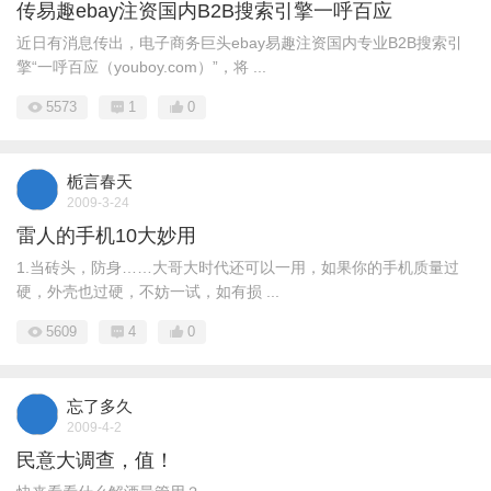
传易趣ebay注资国内B2B搜索引擎一呼百应
近日有消息传出，电子商务巨头ebay易趣注资国内专业B2B搜索引
擎“一呼百应（youboy.com）”，将 ...
5573
1
0
栀言春天
2009-3-24
雷人的手机10大妙用
1.当砖头，防身……大哥大时代还可以一用，如果你的手机质量过
硬，外壳也过硬，不妨一试，如有损 ...
5609
4
0
忘了多久
2009-4-2
民意大调查，值！