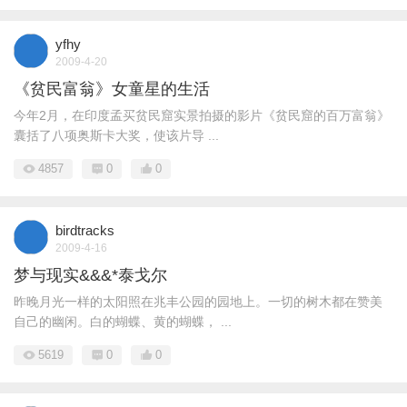
yfhy
2009-4-20
《贫民富翁》女童星的生活
今年2月，在印度孟买贫民窟实景拍摄的影片《贫民窟的百万富翁》
囊括了八项奥斯卡大奖，使该片导 ...
4857
0
0
birdtracks
2009-4-16
梦与现实&&&*泰戈尔
昨晚月光一样的太阳照在兆丰公园的园地上。一切的树木都在赞美
自己的幽闲。白的蝴蝶、黄的蝴蝶， ...
5619
0
0