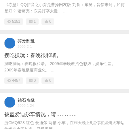
《赤壁》QQ拼音之小乔是曹操网友版 刘备：东吴，音信未到，如何
是好？ 诸葛亮：东吴打字太慢， ...
5151
1
0
碎发乱乱
2009-2-1
搜吃搜玩：春晚很和谐。
搜吃搜玩：春晚很和谐。 2009年春晚政治色彩浓，娱乐性差。
2009年春晚极度商业化。 ...
4457
0
0
钻石奇缘
2009-1-24
被盗爱迪尔车情况，请…………
浙CMQ923 红色 爱迪尔 两箱 小车，在昨天晚上8点停在温州火车站