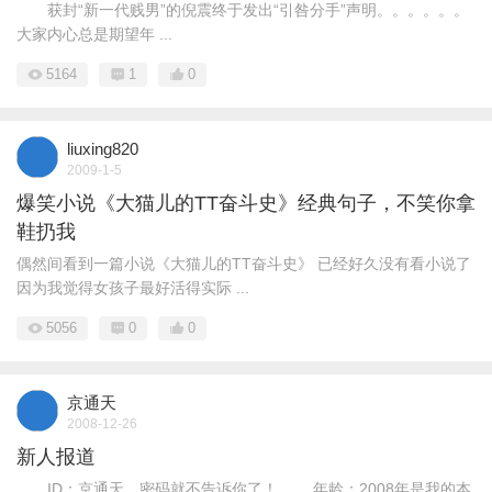
获封“新一代贱男”的倪震终于发出“引咎分手”声明。。。。。。
大家内心总是期望年 ...
5164
1
0
liuxing820
2009-1-5
爆笑小说《大猫儿的TT奋斗史》经典句子，不笑你拿
鞋扔我
偶然间看到一篇小说《大猫儿的TT奋斗史》 已经好久没有看小说了
因为我觉得女孩子最好活得实际 ...
5056
0
0
京通天
2008-12-26
新人报道
ID：京通天，密码就不告诉你了！ 年龄：2008年是我的本