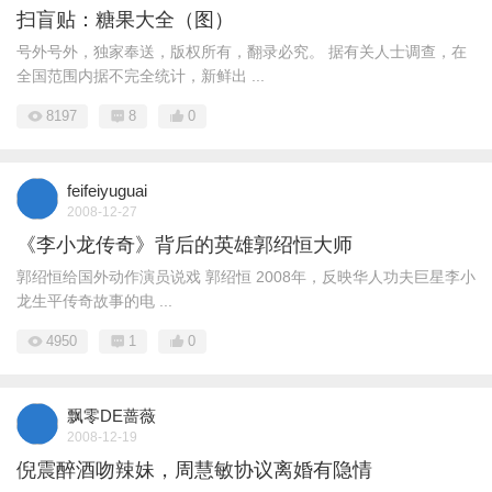
扫盲贴：糖果大全（图）
号外号外，独家奉送，版权所有，翻录必究。 据有关人士调查，在
全国范围内据不完全统计，新鲜出 ...
8197
8
0
feifeiyuguai
2008-12-27
《李小龙传奇》背后的英雄郭绍恒大师
郭绍恒给国外动作演员说戏 郭绍恒 2008年，反映华人功夫巨星李小
龙生平传奇故事的电 ...
4950
1
0
飘零DE蔷薇
2008-12-19
倪震醉酒吻辣妹，周慧敏协议离婚有隐情