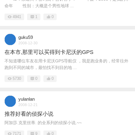
命年 性别：大概是个男性地球 ...
4941
1
0
guku59
2008-12-30
在本市,那里可以买得到卡尼沃的GPS
不知道哪位车友在用卡尼沃GPS导航仪 ，我是跑业务的，经常往外
跑到不同的城市，最怕找不到目的地 ...
5730
0
0
yulanlan
2008-12-21
推荐好看的侦探小说
阿加莎.克里丝蒂. 的全系列的侦探小说.~~
7171
9
0