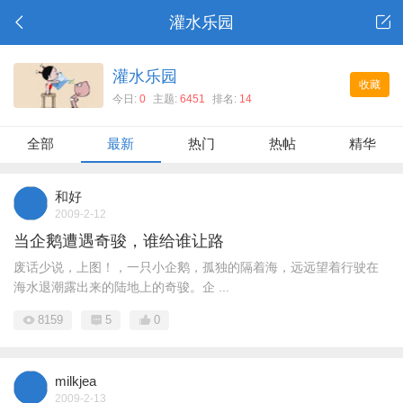
灌水乐园
灌水乐园
收藏
今日:
0
主题:
6451
排名:
14
全部
最新
热门
热帖
精华
和好
2009-2-12
当企鹅遭遇奇骏，谁给谁让路
废话少说，上图！，一只小企鹅，孤独的隔着海，远远望着行驶在
海水退潮露出来的陆地上的奇骏。企 ...
8159
5
0
milkjea
2009-2-13