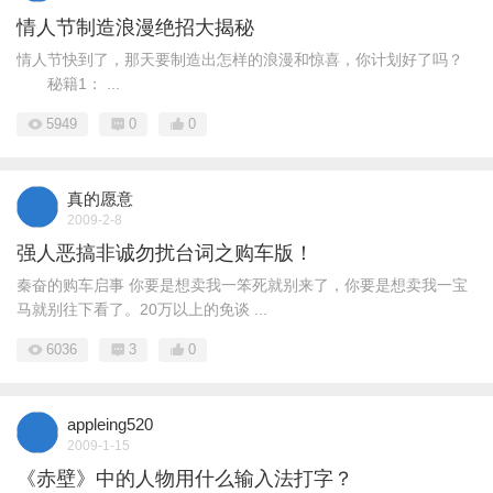
情人节制造浪漫绝招大揭秘
情人节快到了，那天要制造出怎样的浪漫和惊喜，你计划好了吗？
秘籍1： ...
5949
0
0
真的愿意
2009-2-8
强人恶搞非诚勿扰台词之购车版！
秦奋的购车启事 你要是想卖我一笨死就别来了，你要是想卖我一宝
马就别往下看了。20万以上的免谈 ...
6036
3
0
appleing520
2009-1-15
《赤壁》中的人物用什么输入法打字？