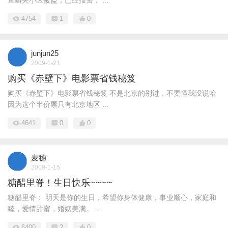
鱼鳞夹小区被盗，已经报警， ...
4754
1
0
junjun25
2009-1-21
购买《赤壁下》电影票省钱秘笈
购买《赤壁下》电影票省钱秘笈 不是北京的别进，不要怪我没说哈
因为这个半价票只有北京地区 ...
4641
0
0
麦穗
2009-1-15
糖醋里脊！生日快乐~~~~
糖醋里脊： 明天是你的生日，希望你身体健康，事业顺心，家庭和
睦，爱情甜蜜，婚姻美满。 ...
6400
2
0