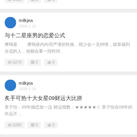
milkjea
2009-1-16
与十二星座男的恋爱公式
摩羯座 摩羯座内向同严谨的性格，很少会一见钟情，就算碰到
合适的人，他都会要一段时间 ...
6279
0
0
milkjea
2009-1-16
炙手可热十大女星09财运大比拼
章子怡：09年婚恋放一边 财运指数：★★★★★☆ 章子怡在08年的
作品不 ...
6269
0
0