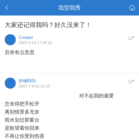
我型我秀
大家还记得我吗？好久没来了！
Cooper
#
21
2007-5-24 17:06:14
后舍有点意思
終極時尚
#
22
2007-7-9 02:31:10
对不起我的最爱
怎舍得把手松开
离别情景多无奈
雨水划过那窗台
是盼望着你回来
不再让你受到伤害