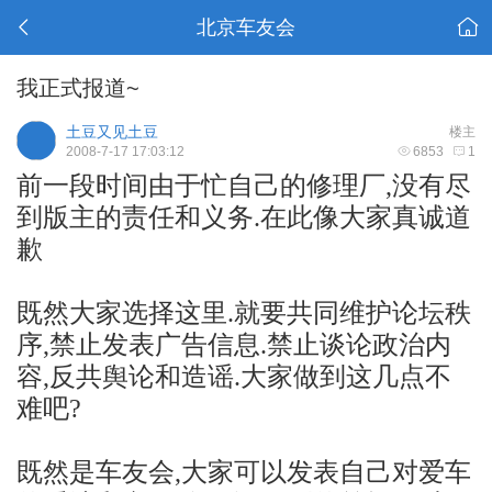
北京车友会
我正式报道~
土豆又见土豆
楼主
2008-7-17 17:03:12
6853
1
前一段时间由于忙自己的修理厂,没有尽
到版主的责任和义务.在此像大家真诚道
歉
既然大家选择这里.就要共同维护论坛秩
序,禁止发表广告信息.禁止谈论政治内
容,反共舆论和造谣.大家做到这几点不
难吧?
既然是车友会,大家可以发表自己对爱车