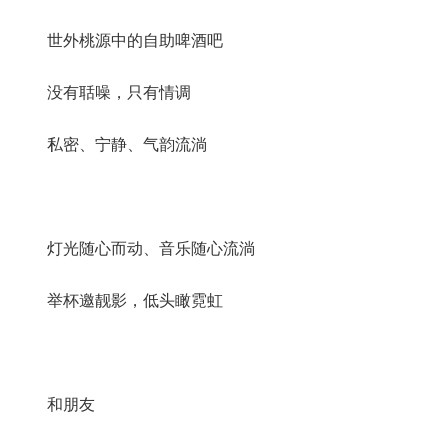
世外桃源中的自助啤酒吧
没有聒噪，只有情调
私密、宁静、气韵流淌
灯光随心而动、音乐随心流淌
举杯邀靓影，低头瞰霓虹
和朋友