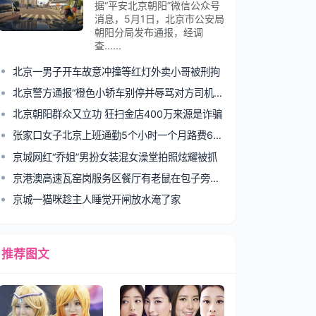
据“平安北京朝阳”微信公众号
消息，5月1日，北京市公安局
朝阳分局发布通报，经调
查......
北京一男子开车故意冲撞等红灯外卖小哥被刑拘
北京警方通报“橙色小轿车别停并辱骂对方司机”：女子被行拘
北京朝阳群众又立功 狂扫金店400万来源是诈骗
张家口女子北京上班通勤5个小时一个月路费6000多元
京城网红“乔姐”男扮女装混女澡堂拍照炫耀被抓
京港澳高速瓦窑岗服务区餐厅有老鼠在包子旁理毛
京城一猫咪趁主人睡觉开闸放水淹了家
推荐图文