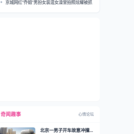
京城网红“乔姐”男扮女装混女澡堂拍照炫耀被抓
奇闻趣事
心情论坛
北京一男子开车故意冲撞等红灯外卖小哥被刑拘