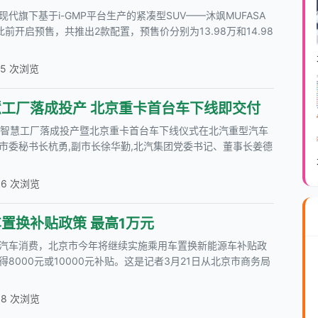
代旗下基于i-GMP平台生产的紧凑型SUV——沐飒MUFASA
前开启预售，共推出2款配置，预售价分别为13.98万和14.98
05 次浏览
工厂落成投产 北京重卡首台车下线即交付
孪生智慧工厂落成投产暨北京重卡首台车下线仪式在北汽重型汽车
市委秘书长杭勇,副市长徐华勤,北汽集团党委书记、董事长姜德
66 次浏览
置换补贴政策 最高1万元
汽车消费，北京市今年将继续实施乘用车置换新能源车补贴政
8000元或10000元补贴。这是记者3月21日从北京市商务局
58 次浏览