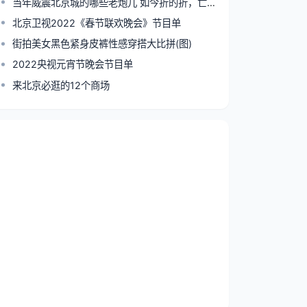
当年威震北京城的哪些老炮儿 如今折的折，亡的亡！
北京卫视2022《春节联欢晚会》节目单
街拍美女黑色紧身皮裤性感穿搭大比拼(图)
2022央视元宵节晚会节目单
来北京必逛的12个商场