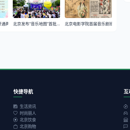
两...
北京发布“音乐地图”首批...
北京电影学院首届音乐剧班...
快捷导航
互
生活资讯
时尚丽人
北京饮食
北京购物