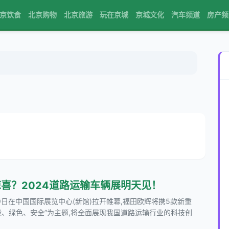
京饮食
北京购物
北京旅游
玩在京城
京城文化
汽车频道
房产频
喜？2024道路运输车辆展明天见！
29日在中国国际展览中心(新馆)拉开帷幕,福田欧辉将携5款新重
能、绿色、安全”为主题,将全面展现我国道路运输行业的科技创