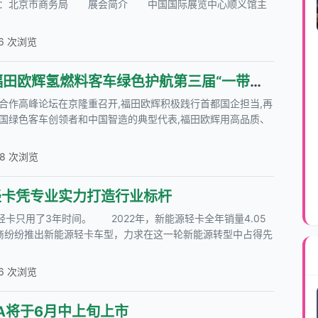
来源：北京市商务局 展会简介 中国国际展览中心顺义馆主
26 次浏览
氢力护航 辉映四海 | 福田欧辉氢燃料客车绿色护航第三届“一带一路”国际合作高峰论坛
际合作高峰论坛在京隆重召开,福田欧辉积极践行首都国企担当,再
国绿色客车创领者和中国智造的典型代表,福田欧辉用高品质、
38 次浏览
轻卡凭专业实力打造行业标杆
轻卡只用了3年时间。 2022年，新能源轻卡全年销量4.05
厂商纷纷推出新能源轻卡车型，力求在这一轮新能源转型中占得先
56 次浏览
SA将于6月中上旬上市