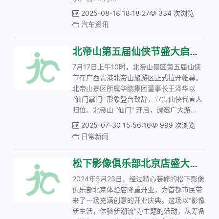
2025-08-18 18:18:27
334 次浏览
汽车资讯
北帝山第五届仙侠节盛大启幕，沉浸式体验引领文旅新潮流
7月17日上午10时，北帝山景区第五届仙侠
节在广西贵港北帝山旅游区正式拉开帷幕。
北帝山景区所属华鹏集团董事长王泽华以
“仙门掌门” 形象登台致辞，宣告仙侠代言人
归位、北帝山 “仙门” 开启，诚邀广大游...
2025-07-30 15:56:16
999 次浏览
日常新闻
松下影像俱乐部北京店盛大开业，引领影像体验新风尚
2024年5月23日，经过精心装修的松下影像
俱乐部北京体验店隆重开业，为首都市民带
来了一场充满创意的开业庆典。这场以“影像
新生活，体验新潮流”为主题的活动，从筹备