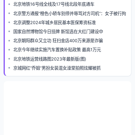
北京地铁16号线全线及17号线北段年底通车
北京警方通报“橙色小轿车别停并辱骂对方司机”：女子被行拘
北京调整2024年城乡居民基本医保筹资标准
国家自然博物馆今日挂牌 新馆选在大红门建设中
北京朝阳群众又立功 狂扫金店400万来源是诈骗
北京今年继续实施汽车置换补贴政策 最高1万元
北京地铁运营线路图2023年最新版(图)
京城网红“乔姐”男扮女装混女澡堂拍照炫耀被抓