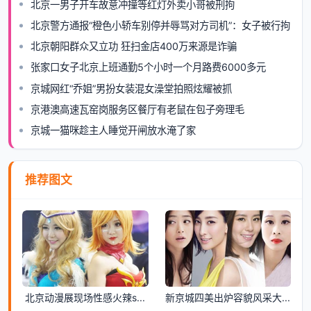
北京一男子开车故意冲撞等红灯外卖小哥被刑拘
北京警方通报“橙色小轿车别停并辱骂对方司机”：女子被行拘
北京朝阳群众又立功 狂扫金店400万来源是诈骗
张家口女子北京上班通勤5个小时一个月路费6000多元
京城网红“乔姐”男扮女装混女澡堂拍照炫耀被抓
京港澳高速瓦窑岗服务区餐厅有老鼠在包子旁理毛
京城一猫咪趁主人睡觉开闸放水淹了家
推荐图文
北京动漫展现场性感火辣s...
新京城四美出炉容貌风采大...