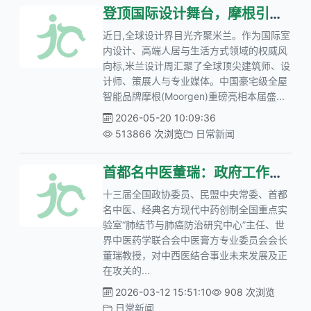
登顶国际设计舞台，摩根引领中国高端全屋智能美学新风向
近日,全球设计界目光齐聚米兰。作为国际室
内设计、高端人居与生活方式领域的权威风
向标,米兰设计周汇聚了全球顶尖建筑师、设
计师、策展人与专业媒体。中国豪宅级全屋
智能品牌摩根(Moorgen)重磅亮相本届盛...
2026-05-20 10:09:36
513866 次浏览
日常新闻
首都名中医董瑞：政府工作报告“促进中西医结合”引领肺系疑难病的防治
十三届全国政协委员、民盟中央常委、首都
名中医、经典名方现代中药创制全国重点实
验室“肺结节与肺癌防治研究中心”主任、世
界中医药学联合会中医膏方专业委员会会长
董瑞教授，对中西医结合事业未来发展及正
在攻关的...
2026-03-12 15:51:10
908 次浏览
日常新闻