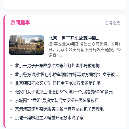
奇闻趣事
心情论坛
北京一男子开车故意冲撞等红灯外卖小哥被刑拘
据“平安北京朝阳”微信公众号消息，5月1
日，北京市公安局朝阳分局发布通报，经
调查......
北京一男子开车故意冲撞等红灯外卖小哥被刑拘
北京警方通报“橙色小轿车别停并辱骂对方司机”：女子被行拘
北京朝阳群众又立功 狂扫金店400万来源是诈骗
张家口女子北京上班通勤5个小时一个月路费6000多元
京城网红“乔姐”男扮女装混女澡堂拍照炫耀被抓
京港澳高速瓦窑岗服务区餐厅有老鼠在包子旁理毛
京城一猫咪趁主人睡觉开闸放水淹了家