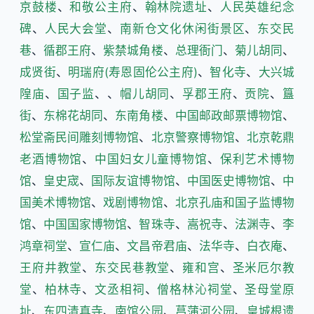
京鼓楼
、
和敬公主府
、
翰林院遗址
、
人民英雄纪念
碑
、
人民大会堂
、
南新仓文化休闲街景区
、
东交民
巷
、
循郡王府
、
紫禁城角楼
、
总理衙门
、
菊儿胡同
、
成贤街
、
明瑞府(寿恩固伦公主府)
、
智化寺
、
大兴城
隍庙
、
国子监
、、
帽儿胡同
、
孚郡王府
、
贡院
、
簋
街
、
东棉花胡同
、
东南角楼
、
中国邮政邮票博物馆
、
松堂斋民间雕刻博物馆
、
北京警察博物馆
、
北京乾鼎
老酒博物馆
、
中国妇女儿童博物馆
、
保利艺术博物
馆
、
皇史宬
、
国际友谊博物馆
、
中国医史博物馆
、
中
国美术博物馆
、
戏剧博物馆
、
北京孔庙和国子监博物
馆
、
中国国家博物馆
、
智珠寺
、
嵩祝寺
、
法渊寺
、
李
鸿章祠堂
、
宣仁庙
、
文昌帝君庙
、
法华寺
、
白衣庵
、
王府井教堂
、
东交民巷教堂
、
雍和宫
、
圣米厄尔教
堂
、
柏林寺
、
文丞相祠
、
僧格林沁祠堂
、
圣母堂原
址
、
东四清真寺
、
南馆公园
、
菖蒲河公园
、
皇城根遗