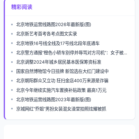
精彩阅读
北京地铁运营线路图2026年最新版(图)
北京新艺考首考各考点图文实录
北京地铁16号线全线及17号线北段年底通车
北京警方通报“橙色小轿车别停并辱骂对方司机”：女子被行拘
北京调整2024年城乡居民基本医保筹资标准
国家自然博物馆今日挂牌 新馆选在大红门建设中
北京朝阳群众又立功 狂扫金店400万来源是诈骗
北京今年继续实施汽车置换补贴政策 最高1万元
北京地铁运营线路图2023年最新版(图)
京城网红“乔姐”男扮女装混女澡堂拍照炫耀被抓