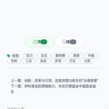
顶
踩
--
--
标签：
实力
见证
康师傅
荣获
中国
饮料
工业
协会
多项
行业
大奖
上一篇：
创新、改革与引领，这是突围与新生的“汾酒答案”
下一篇：
伊利液态奶燃情助力，共庆巴黎盛会中国首金诞
生