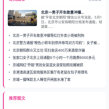
北京一男子开车故意冲撞等红灯外卖小哥被刑拘
据“平安北京朝阳”微信公众号消息，5月1
日，北京市公安局朝阳分局发布通报，经
调查......
北京一男子开车故意冲撞等红灯外卖小哥被刑拘
北京警方通报“橙色小轿车别停并辱骂对方司机”：女子被行拘
北京朝阳群众又立功 狂扫金店400万来源是诈骗
张家口女子北京上班通勤5个小时一个月路费6000多元
京城网红“乔姐”男扮女装混女澡堂拍照炫耀被抓
京港澳高速瓦窑岗服务区餐厅有老鼠在包子旁理毛
京城一猫咪趁主人睡觉开闸放水淹了家
推荐图文