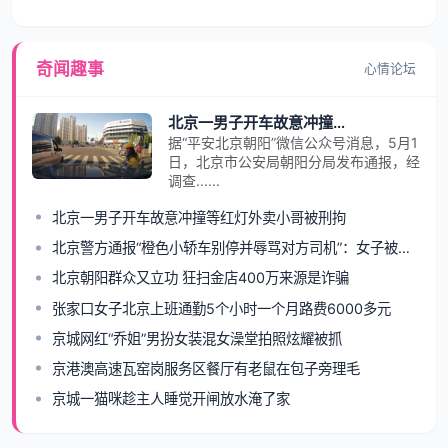
奇闻趣事
心情论坛
北京一男子开车故意冲撞等红灯外卖小哥被刑拘
据“平安北京朝阳”微信公众号消息，5月1
日，北京市公安局朝阳分局发布通报，经
调查......
北京一男子开车故意冲撞等红灯外卖小哥被刑拘
北京警方通报“橙色小轿车别停并辱骂对方司机”：女子被行拘
北京朝阳群众又立功 狂扫金店400万来源是诈骗
张家口女子北京上班通勤5个小时一个月路费6000多元
京城网红“乔姐”男扮女装混女澡堂拍照炫耀被抓
京港澳高速瓦窑岗服务区餐厅有老鼠在包子旁理毛
京城一猫咪趁主人睡觉开闸放水淹了家